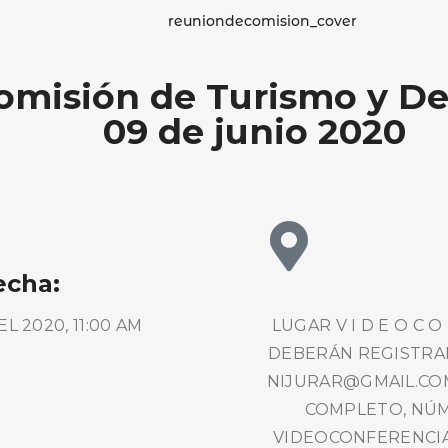
omisión de Turismo y D
09 de junio 2020
echa:
L 2020, 11:00 AM
LUGAR V I D E O C O N F E
DEBERÁN REGISTRA
NIJURAR@GMAIL.COM
COMPLETO, NÚM
VIDEOCONFERENCIA