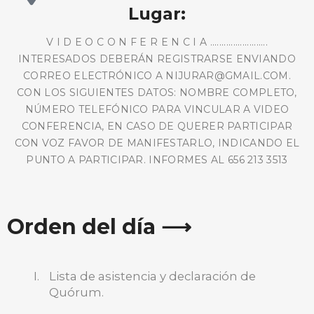
Lugar:
V I D E O C O N F E R E N C I A .........................
INTERESADOS DEBERÁN REGISTRARSE ENVIANDO
CORREO ELECTRÓNICO A NIJURAR@GMAIL.COM.
CON LOS SIGUIENTES DATOS: NOMBRE COMPLETO,
NÚMERO TELEFÓNICO PARA VINCULAR A VIDEO
CONFERENCIA, EN CASO DE QUERER PARTICIPAR
CON VOZ FAVOR DE MANIFESTARLO, INDICANDO EL
PUNTO A PARTICIPAR. INFORMES AL 656 213 3513
Orden del día ⟶
Lista de asistencia y declaración de
Quórum.