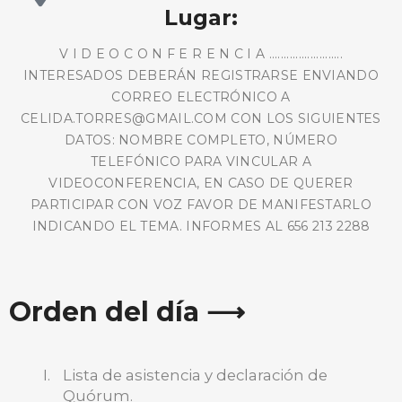
Lugar:
V I D E O C O N F E R E N C I A .........................
INTERESADOS DEBERÁN REGISTRARSE ENVIANDO
CORREO ELECTRÓNICO A
CELIDA.TORRES@GMAIL.COM CON LOS SIGUIENTES
DATOS: NOMBRE COMPLETO, NÚMERO
TELEFÓNICO PARA VINCULAR A
VIDEOCONFERENCIA, EN CASO DE QUERER
PARTICIPAR CON VOZ FAVOR DE MANIFESTARLO
INDICANDO EL TEMA. INFORMES AL 656 213 2288
Orden del día ⟶
Lista de asistencia y declaración de
Quórum.