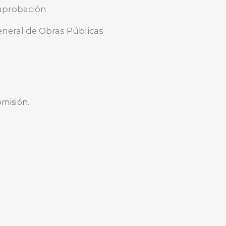
 aprobación
eneral de Obras Públicas
omisión.