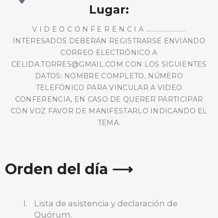
Lugar:
V I D E O C O N F E R E N C I A .........................
INTERESADOS DEBERÁN REGISTRARSE ENVIANDO
CORREO ELECTRÓNICO A
CELIDA.TORRES@GMAIL.COM CON LOS SIGUIENTES
DATOS: NOMBRE COMPLETO, NÚMERO
TELEFÓNICO PARA VINCULAR A VIDEO
CONFERENCIA, EN CASO DE QUERER PARTICIPAR
CON VOZ FAVOR DE MANIFESTARLO INDICANDO EL
TEMA.
Orden del día ⟶
Lista de asistencia y declaración de
Quórum.