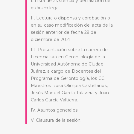
I. Lista de asistencia y declaración de
quórum legal.
II. Lectura o dispensa y aprobación o
en su caso modificación del acta de la
sesión anterior de fecha 29 de
diciembre de 2021.
III. Presentación sobre la carrera de
BUSCA AQUÍ
Licenciatura en Gerontología de la
Universidad Autónoma de Ciudad
Juárez, a cargo de Docentes del
Programa de Gerontología, los CC.
Maestros Rosa Olimpia Castellanos,
Jesús Manuel García Talavera y Juan
Carlos García Valtierra.
IV. Asuntos generales.
V. Clausura de la sesión.